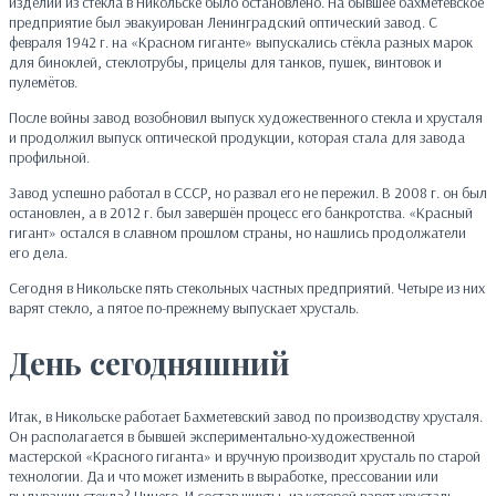
изделий из стекла в Никольске было остановлено. На бывшее бахметевское
предприятие был эвакуирован Ленинградский оптический завод. С
февраля 1942 г. на «Красном гиганте» выпускались стёкла разных марок
для биноклей, стеклотрубы, прицелы для танков, пушек, винтовок и
пулемётов.
После войны завод возобновил выпуск художественного стекла и хрусталя
и продолжил выпуск оптической продукции, которая стала для завода
профильной.
Завод успешно работал в СССР, но развал его не пережил. В 2008 г. он был
остановлен, а в 2012 г. был завершён процесс его банкротства. «Красный
гигант» остался в славном прошлом страны, но нашлись продолжатели
его дела.
Сегодня в Никольске пять стекольных частных предприятий. Четыре из них
варят стекло, а пятое по-прежнему выпускает хрусталь.
День сегодняшний
Итак, в Никольске работает Бахметевский завод по производству хрусталя.
Он располагается в бывшей экспериментально-художественной
мастерской «Красного гиганта» и вручную производит хрусталь по старой
технологии. Да и что может изменить в выработке, прессовании или