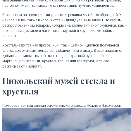
выдувании стекла? Ничего. И состав шихты, из которой варят хрусталь,
постоянен. Меняться может лишь поставщик нужных компонентов.
В основном на предприятии делаются реплики музейных образцов XIX –
начала XX вв., также выполняются индивидуальные заказы. Но самым
распространенным товаром, который наиболее активно покупается, как и
сто лет назад остаются лафитники с мушкой и хрустальные чайные
стаканы.
Хрусталь варится как прозрачный, так и цветной. Цветной получается
благодаря оксидам металлов, добавленным в шихту. В зависимости от
добавки на заводе вырабатывают цвета красный рубин, кобальт,
марганец или зеленый. Хрусталь гранят или гравируют, а также
расписывают и золотят.
Никольский музей стекла и
хрусталя
Полюбоваться изделиями
Бахметьевского завода можно в Никольском