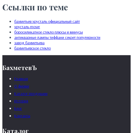
Ссылки по теме
бахметьев хрусталь официальный сайт
хрусталь moser
боросиликатное стекло плюсы и минусы
антикварные лампы тиффани секрет популярности
завод бахметьева
бахметьевское стекло
БахметевЪ
Главная
О фирме
Каталог продукции
История
Блог
Контакты
Каталог