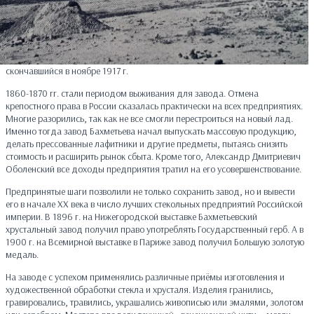
скончавшийся в ноябре 1917 г.
1860-1870 гг. стали периодом выживания для завода. Отмена
крепостного права в России сказалась практически на всех предприятиях.
Многие разорились, так как не все смогли перестроиться на новый лад.
Именно тогда завод Бахметьева начал выпускать массовую продукцию,
делать прессованные лафитники и другие предметы, пытаясь снизить
стоимость и расширить рынок сбыта. Кроме того, Александр Дмитриевич
Оболенский все доходы предприятия тратил на его усовершенствование.
Предпринятые шаги позволили не только сохранить завод, но и вывести
его в начале XX века в число лучших стекольных предприятий Российской
империи. В 1896 г. на Нижегородской выставке Бахметьевский
хрустальный завод получил право употреблять Государственный герб. А в
1900 г. на Всемирной выставке в Париже завод получил Большую золотую
медаль.
На заводе с успехом применялись различные приёмы изготовления и
художественной обработки стекла и хрусталя. Изделия гранились,
гравировались, травились, украшались живописью или эмалями, золотом