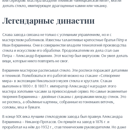
или серебром. Мастера владели техникой «венецианской нити», могли
делать стекло, имитирующее драгоценные камни или чеканку.
Легендарные династии
Слава завода связана не только с успешным управлением, но и с
мастерством работников. Известны талантливые крепостные братья Пётр и
Иван Вершинины. Они в совершенстве владели технологией производства
стекла и искусством его обработки. Продолжателем их дела стал сын
Петра – Александр Вершинин. Этот мастер был виртуозом. Он умел делать
вещи, которые никто повторить не смог.
Вершинин мастерски расписывал стекло. Эти росписи поражают деталями
и техникой. Полюбоваться его работой можно на стакане «Сотворение
мира» в экспозиции Никольского музея стекла и хрусталя. Стакан
выполнен в 1800 г. В 1807 г. император Александр I наградил этого
мастера золотыми часами за превосходный сервиз. Но самые знаменитые
творения Вершинина – двойные стаканы с диорамами между стенок. Это
не роспись, а объёмные картины, собранные из тоненьких веточек,
соломы, мха и бумаги.
В конце XIX века лучшим стеклодувом завода был правнук Александра
Вершинина – Никанор Протасов. Он пришёл на завод в 1876 г. и
проработал на нём до 1932 г., став техническим руководителем. Но даже