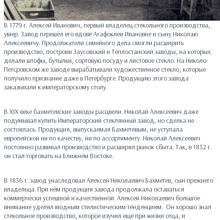
В 1779 г. Алексей Иванович, первый владелец стекольного производства,
умер. Завод перешёл его вдове Агафоклеи Ивановне и сыну Николаю
Алексеевичу. Продолжатели семейного дела смогли расширить
производство, построив Заусовский и Теплостанский заводы, на которых
делали штофы, бутылки, сортовую посуду и листовое стекло. На Николо-
Петсровском же заводе вырабатывали художественное стекло, которые
получило признание даже в Петербурге. Продукцию этого завода
заказывали к императорскому столу.
В XIX веке бахметевские заводы расцвели. Николай Алексеевич даже
подумывал купить Императорский стеклянный завод, но сделка не
состоялась. Продукция, выпускаемая Бахметевым, не уступала
европейской ни по качеству, ни по ассортименту. Николай Алексеевич
постоянно развивал производство и расширял рынок сбыта. Так, в 1832 г.
он стал торговать на Ближнем Востоке.
В 1836 г. завод унаследовал Алексей Николаевич Бахметев, сын прежнего
владельца. При нём продукция завода продолжала оставаться
коммерчески успешной и качественной. Алексей Николаевич большое
внимание уделял модным стилистическим тенденциям. Он хорошо знал
стекольное производство, которое изучил ещё при жизни отца, и