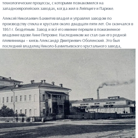
технологические процессы, с которыми познакомился на
западноевропейских заводах, когда жил в Лейпциге и Париже.
Алексей Николаевич Бахметев владел и управлял заводом по
производству стекла и хрусталя около двадцати пяти лет. Он скончался в
1861 г. бездетным. Завод и всё его имение перешли в пожизненное
владение вдове Анне Петровне. Наследником же стал сын его родной
племянницы – князь Александр Дмитриевич Оболенский. Это был
последний владелец Николо-Бахметьевского хрустал
ьного завода,