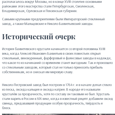
располагалось вокруг Москвы, но в конце XVIII столетия основными
районами этого мастерства стали Петербургская, Смоленская,
Владимирская, Орловская и Пензенская губернии.
Самыми крупными предприятиями были Императорский стеклянный
завод, а также Мальцовские и Николо-Бахметьевский заводы.
Исторический очерк
История бахметевского хрусталя начинается со второй половины XVIII
века, когда Алексей Иванович Бахметьев в своих поместьях открыл
стекольный, винокуренный, фарфоровый и фаянсовые заводы в надежде,
что какое-то из начинаний со временем станет выгодным. Так и произошло
со стекольным заводом, который стал не только приносить прибыль
собственникам, но и снискал им мировую славу.
Николо-Пестровский завод был построен в 1764 г. и в начале делал стекло
из песка, оксида кальция и оксида натрия. В народе его называли
хрусталём за прозрачность, хотя по составу он таковым не был. Хрусталь
стали варить в России в XIX веке, когда в известный рецепт добавили оксид
свинца, придававший продукции особую прозрачность, твёрдость и
блеск.