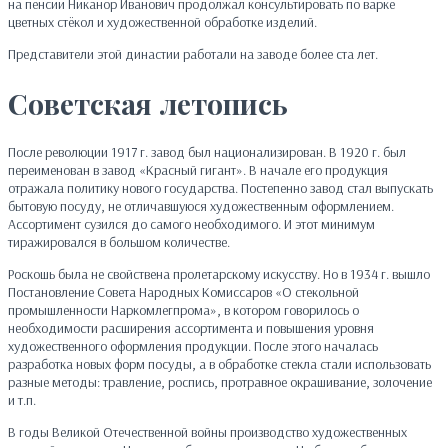
на пенсии Никанор Иванович продолжал консультировать по варке
цветных стёкол и художественной обработке изделий.
Представители этой династии работали на заводе более ста лет.
Советская летопись
После революции 1917 г. завод был национализирован. В 1920 г. был
переименован в завод «Красный гигант». В начале его продукция
отражала политику нового государства. Постепенно завод стал выпускать
бытовую посуду, не отличавшуюся художественным оформлением.
Ассортимент сузился до самого необходимого. И этот минимум
тиражировался в большом количестве.
Роскошь была не свойствена пролетарскому искусству. Но в 1934 г. вышло
Постановление Совета Народных Комиссаров «О стекольной
промышленности Наркомлегпрома», в котором говорилось о
необходимости расширения ассортимента и повышения уровня
художественного оформления продукции. После этого началась
разработка новых форм посуды, а в обработке стекла стали использовать
разные методы: травление, роспись, протравное окрашивание, золочение
и т.п.
В годы Великой Отечественной войны производство художественных